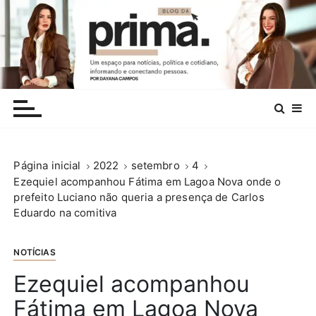
I
r
p
a
r
.
a
c
o
n
Página inicial
2022
setembro
4
t
Ezequiel acompanhou Fátima em Lagoa Nova onde o
e
prefeito Luciano não queria a presença de Carlos
ú
Eduardo na comitiva
d
o
NOTÍCIAS
Ezequiel acompanhou
Fátima em Lagoa Nova