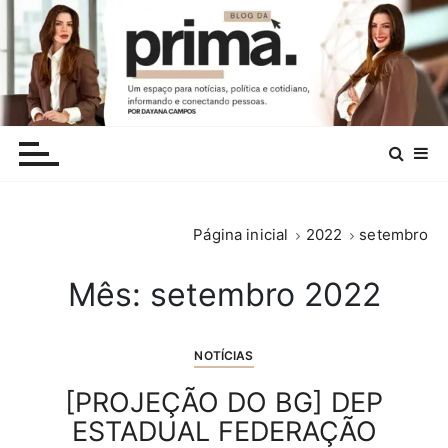
I
r
p
a
r
.
a
c
o
n
Página inicial
2022
setembro
t
e
Mês:
setembro 2022
ú
d
o
NOTÍCIAS
[PROJEÇÃO DO BG] DEP
ESTADUAL FEDERAÇÃO