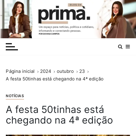
I
r
p
a
r
.
a
c
o
n
Página inicial
2024
outubro
23
t
A festa 50tinhas está chegando na 4ª edição
e
ú
d
NOTÍCIAS
o
A festa 50tinhas está
chegando na 4ª edição