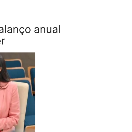
balanço anual
r