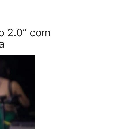
ão 2.0” com
a