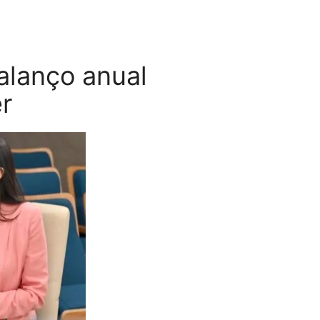
balanço anual
r