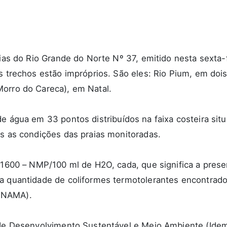
ias do Rio Grande do Norte Nº 37, emitido nesta sexta-
ês trechos estão impróprios. São eles: Rio Pium, em doi
Morro do Careca), em Natal.
e água em 33 pontos distribuídos na faixa costeira situ
as as condições das praias monitoradas.
om 1600 – NMP/100 ml de H2O, cada, que significa a pr
 a quantidade de coliformes termotolerantes encontrad
ONAMA).
 de Desenvolvimento Sustentável e Meio Ambiente (Idema