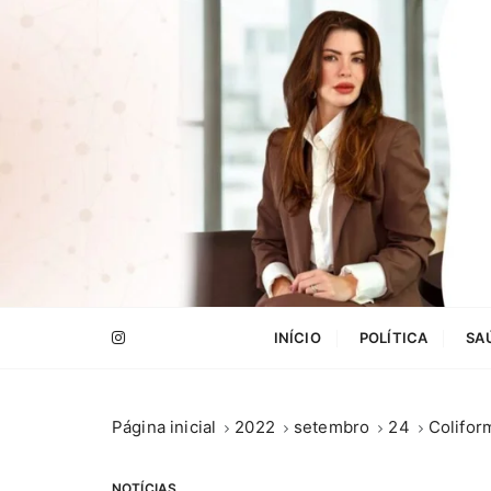
I
r
p
a
r
a
c
o
n
t
e
.
ú
INÍCIO
POLÍTICA
SA
d
o
Página inicial
2022
setembro
24
Colifor
NOTÍCIAS