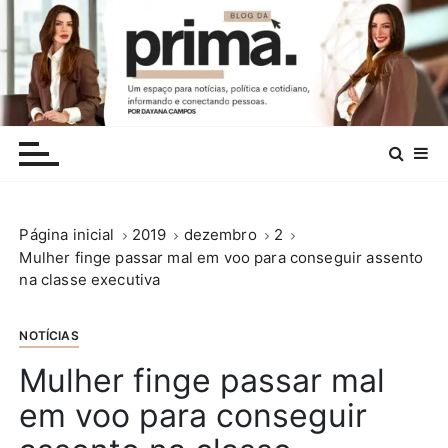
I
r
p
a
r
.
a
c
o
n
Página inicial
2019
dezembro
2
t
Mulher finge passar mal em voo para conseguir assento
e
na classe executiva
ú
d
o
NOTÍCIAS
Mulher finge passar mal
em voo para conseguir