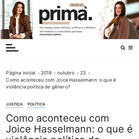
I
r
p
a
r
.
a
c
o
n
Página inicial
2019
outubro
23
t
Como aconteceu com Joice Hasselmann: o que é
e
violência política de gênero?
ú
d
o
JUSTIÇA
POLÍTICA
Como aconteceu com
Joice Hasselmann: o que é