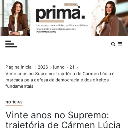
I
r
p
a
r
.
a
c
o
n
Página inicial
2026
junho
21
t
Vinte anos no Supremo: trajetória de Cármen Lúcia é
e
marcada pela defesa da democracia e dos direitos
ú
fundamentais
d
o
NOTÍCIAS
Vinte anos no Supremo:
trajetória de Cármen Lúcia