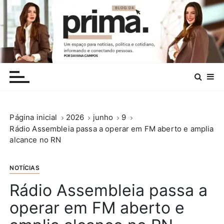
I
r
p
a
r
.
a
c
o
n
Página inicial
2026
junho
9
t
Rádio Assembleia passa a operar em FM aberto e amplia
e
alcance no RN
ú
d
o
NOTÍCIAS
Rádio Assembleia passa a
operar em FM aberto e