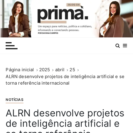
I
r
p
a
r
.
a
c
o
n
Página inicial
2025
abril
25
t
ALRN desenvolve projetos de inteligência artificial e se
e
torna referência internacional
ú
d
o
NOTÍCIAS
ALRN desenvolve projetos
de inteligência artificial e