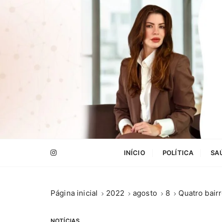
I
r
p
a
r
a
c
o
n
t
e
.
ú
INÍCIO
POLÍTICA
SA
d
o
Página inicial
2022
agosto
8
Quatro bair
NOTÍCIAS