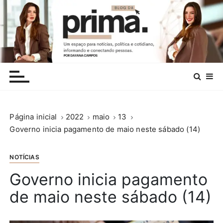
I
r
p
a
r
.
a
c
o
n
Página inicial
2022
maio
13
t
Governo inicia pagamento de maio neste sábado (14)
e
ú
d
NOTÍCIAS
o
Governo inicia pagamento
de maio neste sábado (14)