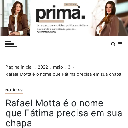
I
r
p
a
r
.
a
c
o
n
Página inicial
2022
maio
3
t
Rafael Motta é o nome que Fátima precisa em sua chapa
e
ú
d
NOTÍCIAS
o
Rafael Motta é o nome
que Fátima precisa em sua
chapa