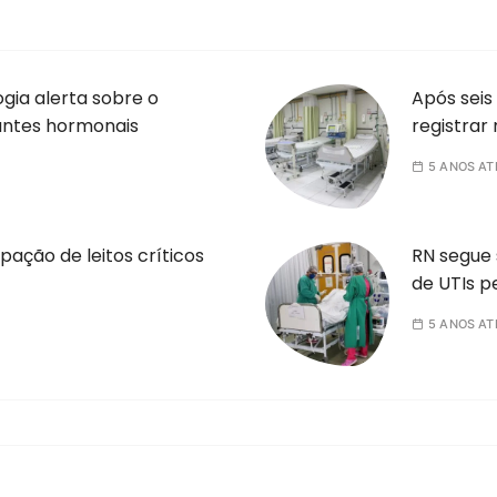
gia alerta sobre o
Após seis
antes hormonais
registrar
5 ANOS AT
pação de leitos críticos
RN segue 
de UTIs 
5 ANOS AT