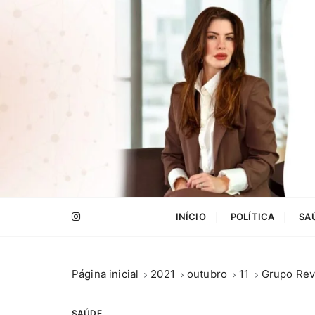
I
r
p
a
r
a
c
o
n
t
e
.
ú
INÍCIO
POLÍTICA
SA
d
o
Página inicial
2021
outubro
11
Grupo Revi
SAÚDE