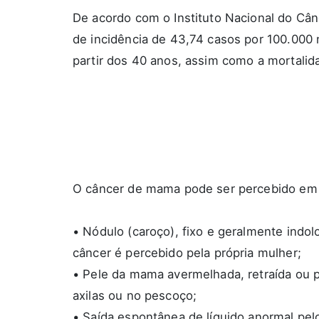
De acordo com o Instituto Nacional do Câ
de incidência de 43,74 casos por 100.000
partir dos 40 anos, assim como a mortalid
O câncer de mama pode ser percebido em fa
• Nódulo (caroço), fixo e geralmente indo
câncer é percebido pela própria mulher;
• Pele da mama avermelhada, retraída ou p
axilas ou no pescoço;
• Saída espontânea de líquido anormal pel