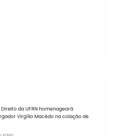
 Direito da UFRN homenageará
gador Virgílio Macêdo na colação de
S ATRÁS