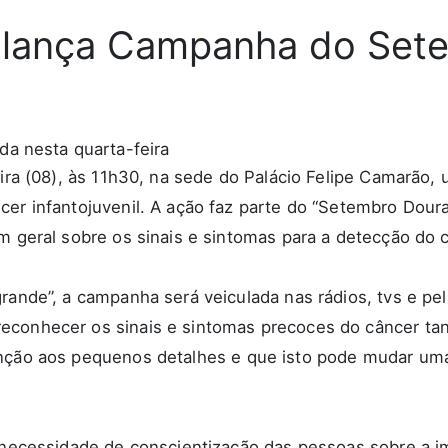
al lança Campanha do Se
feira (08), às 11h30, na sede do Palácio Felipe Camarã
er infantojuvenil. A ação faz parte do “Setembro Dourad
m geral sobre os sinais e sintomas para a detecção do c
rande”, a campanha será veiculada nas rádios, tvs e pe
econhecer os sinais e sintomas precoces do câncer tan
enção aos pequenos detalhes e que isto pode mudar uma
 necessidade de conscientização das pessoas sobre a im