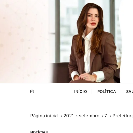
I
r
p
a
r
a
c
o
n
t
e
.
ú
INÍCIO
POLÍTICA
SA
d
o
Página inicial
2021
setembro
7
Prefeitur
NOTÍCIAS