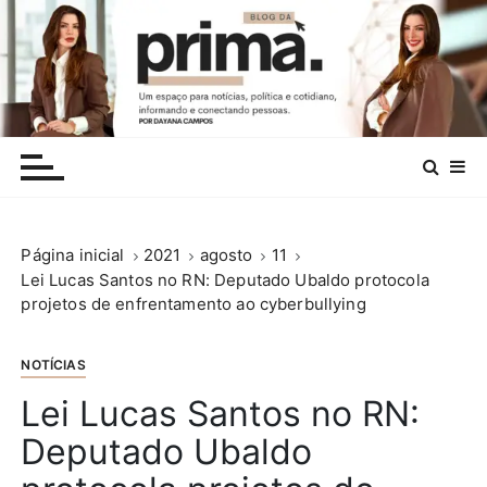
I
r
p
a
r
.
a
c
o
n
Página inicial
2021
agosto
11
t
Lei Lucas Santos no RN: Deputado Ubaldo protocola
e
projetos de enfrentamento ao cyberbullying
ú
d
o
NOTÍCIAS
Lei Lucas Santos no RN:
Deputado Ubaldo