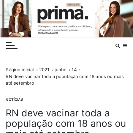
I
r
p
a
r
.
a
c
o
n
Página inicial
2021
junho
14
t
RN deve vacinar toda a população com 18 anos ou mais
e
até setembro
ú
d
o
NOTÍCIAS
RN deve vacinar toda a
população com 18 anos ou