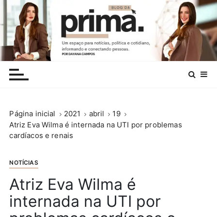
I
r
p
a
r
.
a
c
o
n
Página inicial
2021
abril
19
t
Atriz Eva Wilma é internada na UTI por problemas
e
cardíacos e renais
ú
d
o
NOTÍCIAS
Atriz Eva Wilma é
internada na UTI por