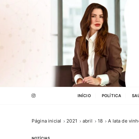
I
r
p
a
r
a
c
o
n
t
e
.
ú
INÍCIO
POLÍTICA
SA
d
o
Página inicial
2021
abril
18
A lata de vin
NOTÍCIAS