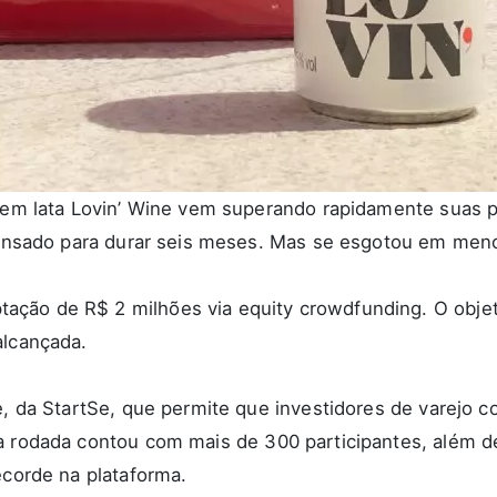
s em lata Lovin’ Wine vem superando rapidamente suas p
 pensado para durar seis meses. Mas se esgotou em men
tação de R$ 2 milhões via
equity crowdfunding
. O obje
alcançada.
le, da StartSe, que permite que investidores de varejo
a rodada contou com mais de 300 participantes, além d
ecorde na plataforma.