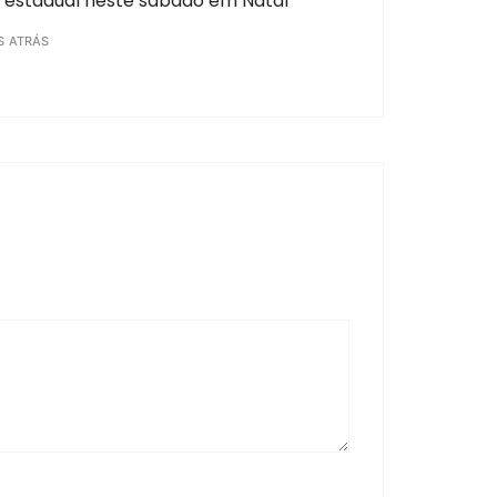
 estadual neste sábado em Natal
S ATRÁS