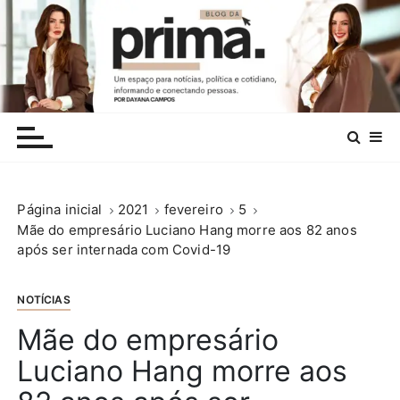
I
r
p
a
r
.
a
c
o
n
Página inicial
2021
fevereiro
5
t
Mãe do empresário Luciano Hang morre aos 82 anos
e
após ser internada com Covid-19
ú
d
o
NOTÍCIAS
Mãe do empresário
Luciano Hang morre aos