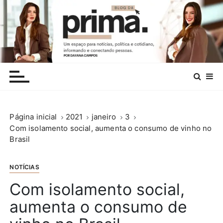
I
r
p
a
r
.
a
c
o
n
Página inicial
2021
janeiro
3
t
Com isolamento social, aumenta o consumo de vinho no
e
Brasil
ú
d
o
NOTÍCIAS
Com isolamento social,
aumenta o consumo de