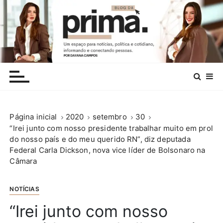
I
r
p
a
r
.
a
c
o
n
Página inicial
2020
setembro
30
t
“Irei junto com nosso presidente trabalhar muito em prol
e
do nosso país e do meu querido RN”, diz deputada
ú
Federal Carla Dickson, nova vice líder de Bolsonaro na
d
Câmara
o
NOTÍCIAS
“Irei junto com nosso