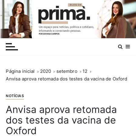
I
r
p
a
r
.
a
c
o
n
Página inicial
2020
setembro
12
t
Anvisa aprova retomada dos testes da vacina de Oxford
e
ú
d
NOTÍCIAS
o
Anvisa aprova retomada
dos testes da vacina de
Oxford