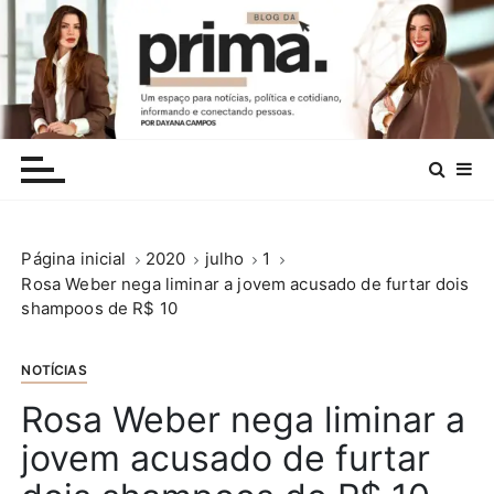
I
r
p
a
r
.
a
c
o
n
Página inicial
2020
julho
1
t
Rosa Weber nega liminar a jovem acusado de furtar dois
e
shampoos de R$ 10
ú
d
o
NOTÍCIAS
Rosa Weber nega liminar a
jovem acusado de furtar