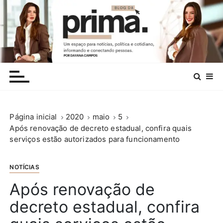
I
r
p
a
r
.
a
c
o
n
Página inicial
2020
maio
5
t
Após renovação de decreto estadual, confira quais
e
serviços estão autorizados para funcionamento
ú
d
o
NOTÍCIAS
Após renovação de
decreto estadual, confira