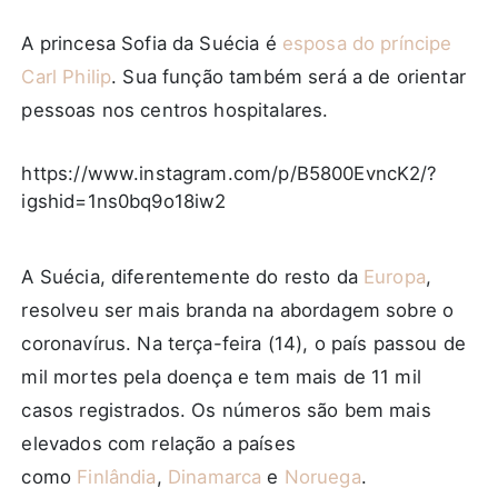
A princesa Sofia da Suécia é
esposa do príncipe
Carl Philip
. Sua função também será a de orientar
pessoas nos centros hospitalares.
https://www.instagram.com/p/B5800EvncK2/?
igshid=1ns0bq9o18iw2
A Suécia, diferentemente do resto da
Europa
,
resolveu ser mais branda na abordagem sobre o
coronavírus. Na terça-feira (14), o país passou de
mil mortes pela doença e tem mais de 11 mil
casos registrados. Os números são bem mais
elevados com relação a países
como
Finlândia
,
Dinamarca
e
Noruega
.