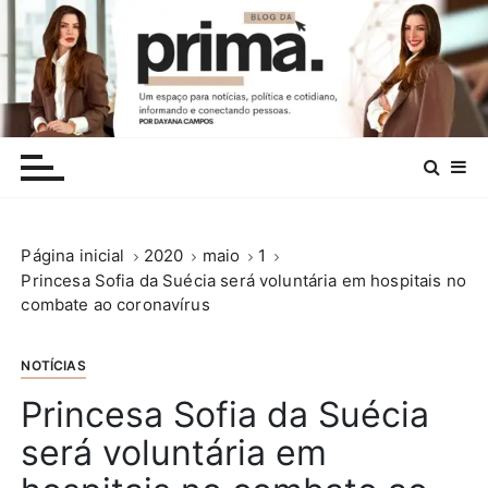
I
r
p
a
r
.
a
c
o
n
Página inicial
2020
maio
1
t
Princesa Sofia da Suécia será voluntária em hospitais no
e
combate ao coronavírus
ú
d
o
NOTÍCIAS
Princesa Sofia da Suécia
será voluntária em