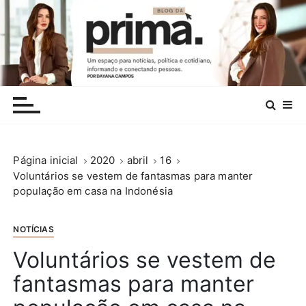
I
r
p
a
r
.
a
c
o
n
Página inicial
2020
abril
16
t
Voluntários se vestem de fantasmas para manter
e
população em casa na Indonésia
ú
d
o
NOTÍCIAS
Voluntários se vestem de
fantasmas para manter