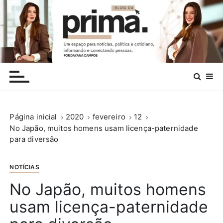
I
r
p
a
r
.
a
c
o
n
Página inicial
2020
fevereiro
12
t
No Japão, muitos homens usam licença-paternidade
e
para diversão
ú
d
o
NOTÍCIAS
No Japão, muitos homens
usam licença-paternidade