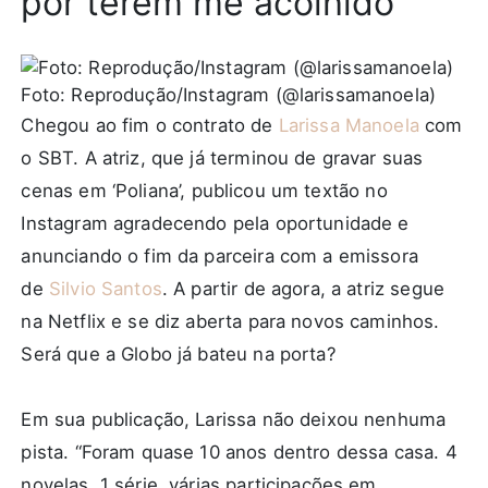
por terem me acolhido”
Foto: Reprodução/Instagram (@larissamanoela)
Chegou ao fim o contrato de
Larissa Manoela
com
o SBT. A atriz, que já terminou de gravar suas
cenas em ‘
Poliana
’, publicou um textão no
Instagram agradecendo pela oportunidade e
anunciando o fim da parceira com a emissora
de
Silvio Santos
. A partir de agora, a atriz segue
na Netflix e se diz aberta para novos caminhos.
Será que a Globo já bateu na porta?
Em sua publicação, Larissa não deixou nenhuma
pista. “Foram quase 10 anos dentro dessa casa. 4
novelas, 1 série, várias participações em