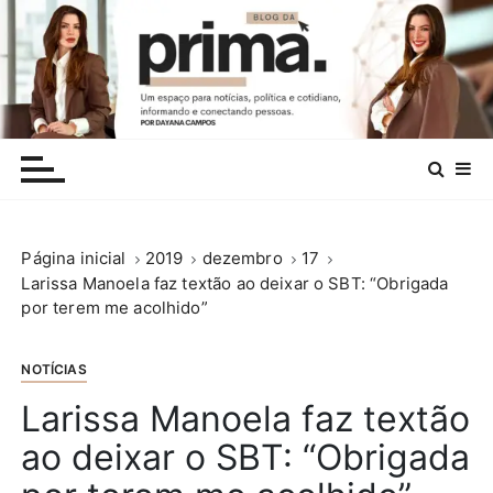
I
r
p
a
r
.
a
c
o
n
Página inicial
2019
dezembro
17
t
Larissa Manoela faz textão ao deixar o SBT: “Obrigada
e
por terem me acolhido”
ú
d
o
NOTÍCIAS
Larissa Manoela faz textão
ao deixar o SBT: “Obrigada