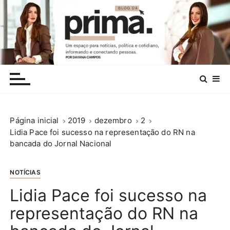
I
r
p
a
r
.
a
c
o
n
Página inicial
2019
dezembro
2
t
Lidia Pace foi sucesso na representação do RN na
e
bancada do Jornal Nacional
ú
d
o
NOTÍCIAS
Lidia Pace foi sucesso na
representação do RN na