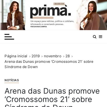
I
r
p
a
r
.
a
c
o
n
Página inicial
2019
novembro
28
t
Arena das Dunas promove ‘Cromossomos 21’ sobre
e
Síndrome de Down
ú
d
o
NOTÍCIAS
Arena das Dunas promove
‘Cromossomos 21’ sobre