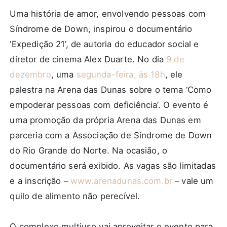
Uma história de amor, envolvendo pessoas com
Síndrome de Down, inspirou o documentário
‘Expedição 21’, de autoria do educador social e
diretor de cinema Alex Duarte. No dia
9 de
dezembro
, uma
segunda-feira, às 18h
, ele
palestra na Arena das Dunas sobre o tema ‘Como
empoderar pessoas com deficiência’. O evento é
uma promoção da própria Arena das Dunas em
parceria com a Associação de Síndrome de Down
do Rio Grande do Norte. Na ocasião, o
documentário será exibido. As vagas são limitadas
e a inscrição –
www.arenadunas.com.br
– vale um
quilo de alimento não perecível.
O complexo multiuso vai aproveitar o evento para