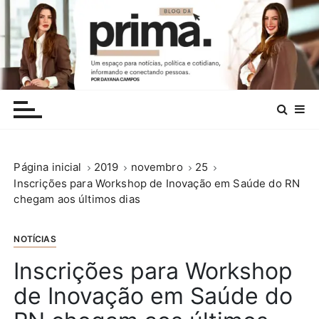
I
r
p
a
r
.
a
c
o
n
Página inicial
2019
novembro
25
t
Inscrições para Workshop de Inovação em Saúde do RN
e
chegam aos últimos dias
ú
d
o
NOTÍCIAS
Inscrições para Workshop
de Inovação em Saúde do