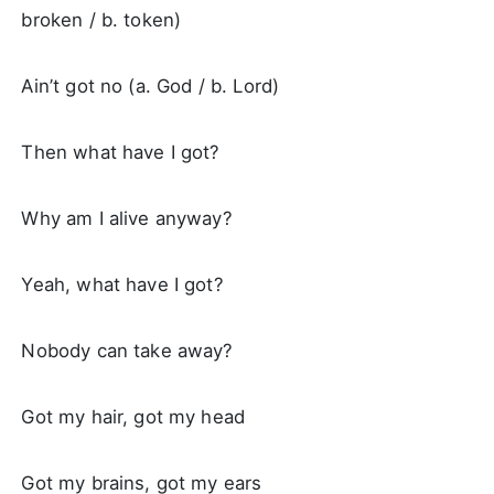
broken / b. token)
Ain’t got no (a. God / b. Lord)
Then what have I got?
Why am I alive anyway?
Yeah, what have I got?
Nobody can take away?
Got my hair, got my head
Got my brains, got my ears