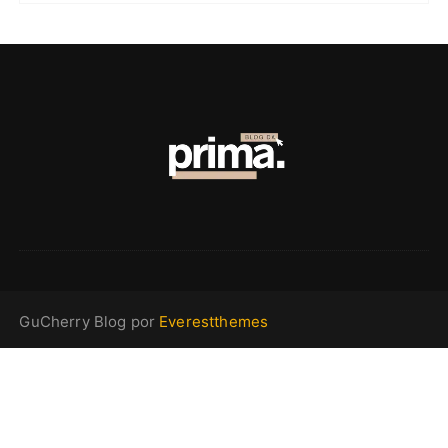
GuCherry Blog por
Everestthemes