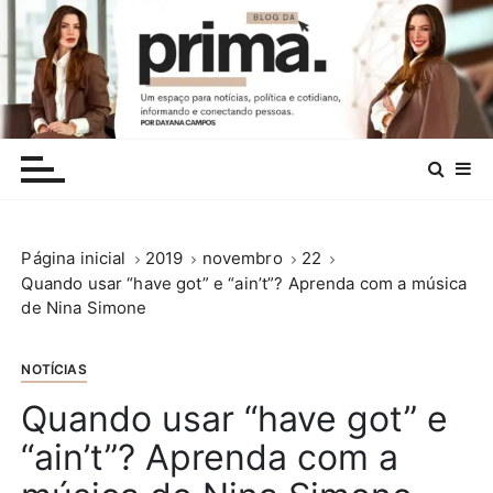
I
r
p
a
r
.
a
c
o
n
Página inicial
2019
novembro
22
t
Quando usar “have got” e “ain’t”? Aprenda com a música
e
de Nina Simone
ú
d
o
NOTÍCIAS
Quando usar “have got” e
“ain’t”? Aprenda com a