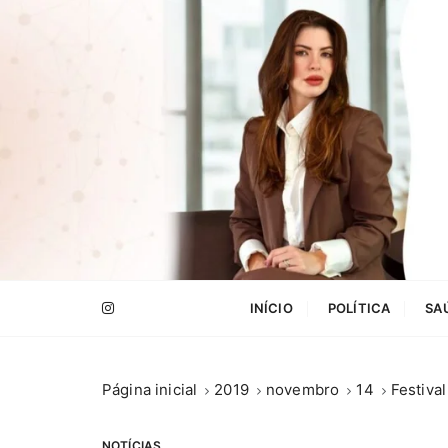
I
r
p
a
r
a
c
o
n
t
e
.
ú
INÍCIO
POLÍTICA
SA
d
o
Página inicial
2019
novembro
14
Festiva
NOTÍCIAS