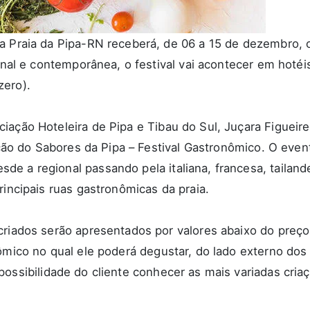
a Praia da Pipa-RN receberá, de 06 a 15 de dezembro, o
ional e contemporânea, o festival vai acontecer em hotéi
zero).
iação Hoteleira de Pipa e Tibau do Sul, Juçara Figueir
dição do Sabores da Pipa – Festival Gastronômico. O eve
e a regional passando pela italiana, francesa, tailan
rincipais ruas gastronômicas da praia.
riados serão apresentados por valores abaixo do preço 
mico no qual ele poderá degustar, do lado externo dos 
ossibilidade do cliente conhecer as mais variadas cria