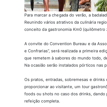
Para marcar a chegada do verão, a badalad
Reunindo vários atrativos da culinária reg
conceito da gastronomia Km0 (quilômetro 
A convite do Convention Bureau e da Assoc
e Confrarias”, será realizada a primeira e
que remetem à sabores do mundo todo, desd
Na ocasião serão instalados pórticos nas p
Os pratos, entradas, sobremesas e drinks c
proporcionar ao visitante, um
tour
gastronô
foods
ou
shots
no caso dos drinks, dando p
refeição completa.