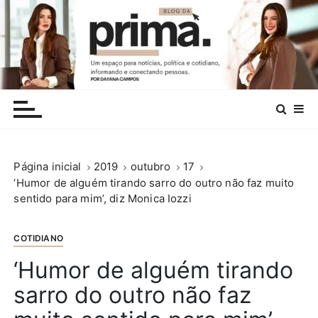
I
r
p
a
r
.
a
c
o
n
Página inicial
2019
outubro
17
t
‘Humor de alguém tirando sarro do outro não faz muito
e
sentido para mim’, diz Monica Iozzi
ú
d
o
COTIDIANO
‘Humor de alguém tirando
sarro do outro não faz