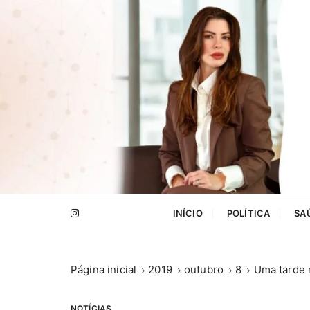
I
r
p
a
r
a
c
o
n
t
e
.
ú
INÍCIO
POLÍTICA
SA
d
o
Página inicial
2019
outubro
8
Uma tarde 
NOTÍCIAS