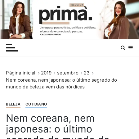
I
r
p
a
r
.
a
c
o
n
Página inicial
2019
setembro
23
t
Nem coreana, nem japonesa: o último segredo do
e
mundo da beleza vem das nórdicas
ú
d
o
BELEZA
COTIDIANO
Nem coreana, nem
japonesa: o último