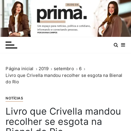
I
r
p
a
r
.
a
c
o
n
Página inicial
2019
setembro
6
t
Livro que Crivella mandou recolher se esgota na Bienal
e
do Rio
ú
d
o
NOTÍCIAS
Livro que Crivella mandou
recolher se esgota na