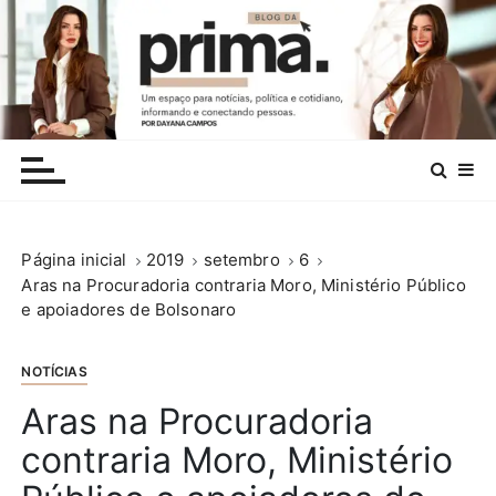
I
r
p
a
r
.
a
c
o
n
Página inicial
2019
setembro
6
t
Aras na Procuradoria contraria Moro, Ministério Público
e
e apoiadores de Bolsonaro
ú
d
o
NOTÍCIAS
Aras na Procuradoria
contraria Moro, Ministério