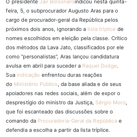
O presidente
Jair Bolsonaro
indicou nesta quinta-
feira, 5, o subprocurador
Augusto Aras
para o
cargo de procurador-geral da República pelos
próximos dois anos, ignorando a
lista tríplice
de
nomes escolhidos em eleição pela classe. Crítico
dos métodos da Lava Jato, classificados por ele
como “personalistas”, Aras lançou candidatura
avulsa em abril para suceder a
Raquel Dodge
.
Sua
indicação
enfrentou duras reações
do
Ministério Público
, da base aliada e de seus
apoiadores nas redes sociais, além de expor o
desprestígio do ministro da Justiça,
Sérgio Moro
,
que foi escanteado das discussões sobre o
comando da
Procuradoria-Geral da República
e
defendia a escolha a partir da lista tríplice.