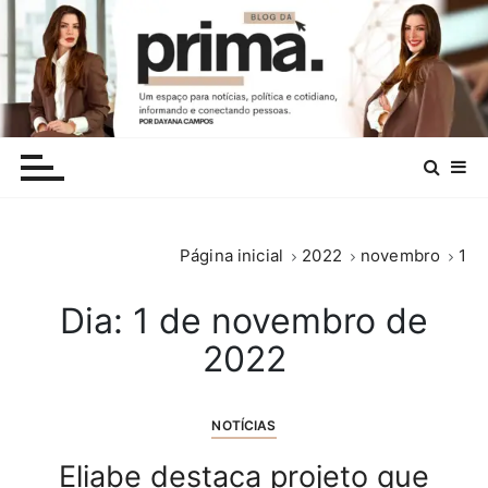
I
r
p
a
r
.
a
c
o
n
Página inicial
2022
novembro
1
t
e
Dia:
1 de novembro de
ú
d
2022
o
NOTÍCIAS
Eliabe destaca projeto que